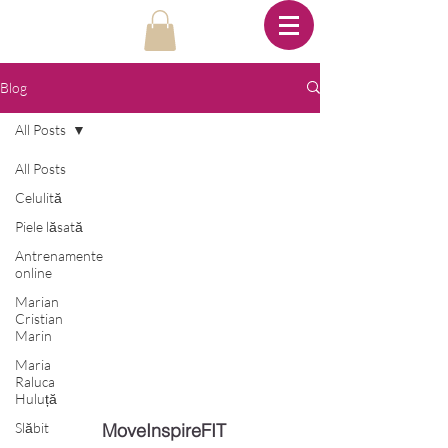
Blog
All Posts
All Posts
Celulită
Piele lăsată
Antrenamente
online
Marian
Cristian
Marin
Maria
Raluca
Huluță
Slăbit
MoveInspireFIT