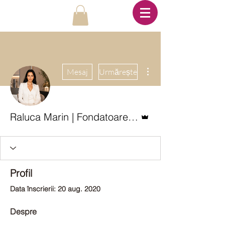
Mai multe acțiuni
Mesaj
Urmărește
Admin
Raluca Marin | Fondatoarea Metodei RESET™
Profil
Data înscrierii: 20 aug. 2020
Despre