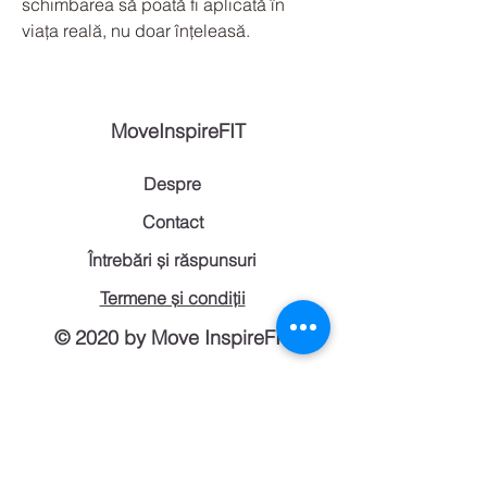
schimbarea să poată fi aplicată în 
viața reală, nu doar înțeleasă.
MoveInspireFIT
Despre
Contact
Întrebări și răspunsuri
Termene și condiții
© 2020 by Move InspireFIT.
Înscrie-te la newsletter-ul nostru pentru a
primi materiale care să te inspire direct pe
e-mail.