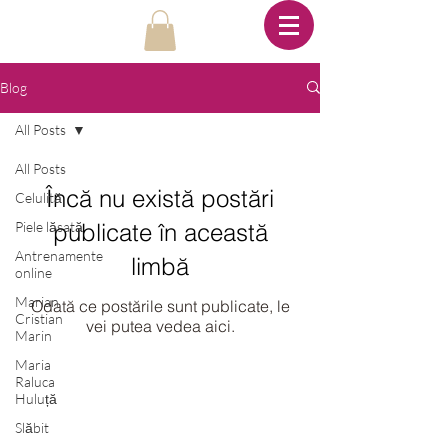
Blog
All Posts
All Posts
Încă nu există postări
Celulită
Piele lăsată
publicate în această
Antrenamente
limbă
online
Marian
Odată ce postările sunt publicate, le
Cristian
vei putea vedea aici.
Marin
Maria
Raluca
Huluță
Slăbit