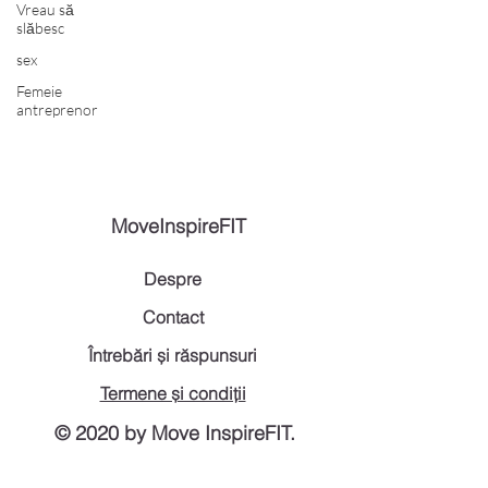
Vreau să
slăbesc
sex
Femeie
antreprenor
MoveInspireFIT
Despre
Contact
Întrebări și răspunsuri
Termene și condiții
© 2020 by Move InspireFIT.