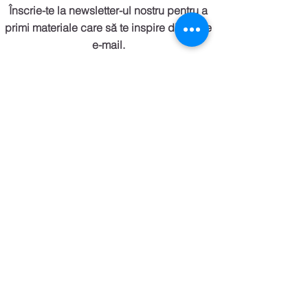
Înscrie-te la newsletter-ul nostru pentru a
primi materiale care să te inspire direct pe
e-mail.
Sunt de acord cu termenii și
condițiile
Vezi termeni și condiții
Abonează-te aici!
Intră în legătură cu noi și prin e-mail
Activitatea MoveInspireFIT
se desfăsoară online!