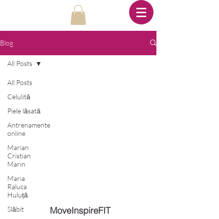
Blog
All Posts
All Posts
Celulită
Piele lăsată
Antrenamente
online
Marian
Cristian
Marin
Maria
Raluca
Huluță
Slăbit
MoveInspireFIT