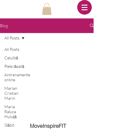
Blog
All Posts
All Posts
Celulită
Piele lăsată
Antrenamente
online
Marian
Cristian
Marin
Maria
Raluca
Huluță
Slăbit
MoveInspireFIT