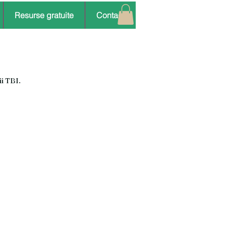
Resurse gratuite
Contact
ii TBI.