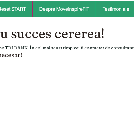
Reset START
Despre MoveInspireFIT
Testimoniale
 cu succes cererea!
line TBI BANK. În cel mai scurt timp vei fi contactat de consultant
 necesar!