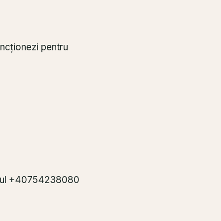
uncționezi pentru
mărul +40754238080