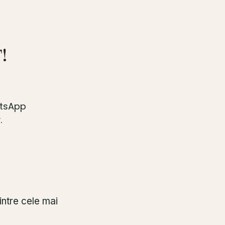
T!
atsApp
.
intre cele mai