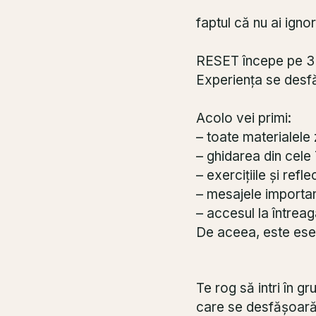
faptul că nu ai igno
RESET începe pe 3 I
Experiența se des
Acolo vei primi:
– toate materialele 
– ghidarea din cele 
– exercițiile și reflec
– mesajele importa
– accesul la întrea
De aceea, este esenț
Te rog să intri în g
care se desfășoar