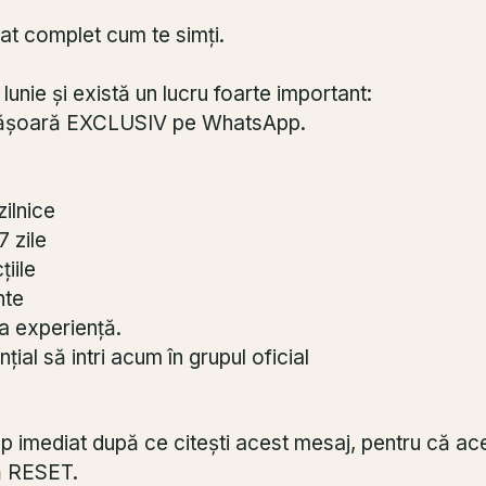
rat complet cum te simți.
unie și există un lucru foarte important:
fășoară EXCLUSIV pe WhatsApp.
zilnice
7 zile
țiile
nte
ga experiență.
ial să intri acum în grupul oficial
rup imediat după ce citești acest mesaj, pentru că acel
ă RESET.